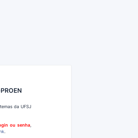
C-PROEN
istemas da UFSJ
ogin ou senha
,
ink
.