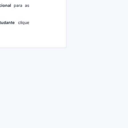
cional
para as
tudante
clique