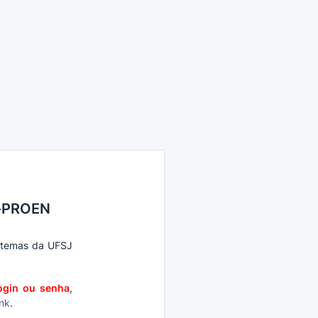
C-PROEN
istemas da UFSJ
ogin ou senha
,
ink
.