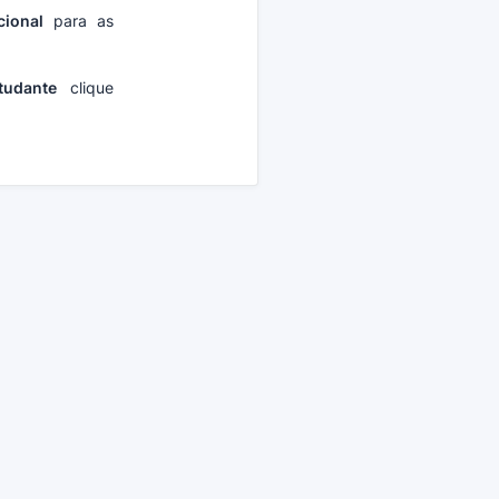
cional
para as
tudante
clique